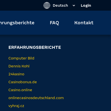
Sprache
Login
auswählen
hrungsberichte
FAQ
Kontakt
ERFAHRUNGSBERICHTE
Computer Bild
Dennis Kohl
24kasino
Casinobonus.de
Casino.online
onlinecasinosdeutschland.com
vyhraj.cz