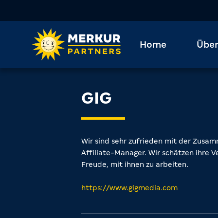
Zum
Inhalt
springen
Home
Über
GIG
Wir sind sehr zufrieden mit der Zus
Affiliate-Manager. Wir schätzen ihre V
Freude, mit ihnen zu arbeiten.
https://www.gigmedia.com